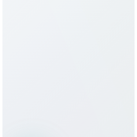
محمول مقابل خط أرضي) والخطة المختارة. تحقّق من
جدول الأسعار التفصيلي أعلاه لمعرفة التسعير الدقيق. نقدّم
عدة خطط تشمل الدفع بالدقيقة، باقات شهرية، وخطط غير
محدودة لتناسب أنماط الاستخدام المختلفة. جميع الأسعار
شفافة دون رسوم خفية، أو رسوم اتصال، أو عقود طويلة
الأجل.
هل تقدمون خدمات eSIM لـ United
Kingdom؟
كيف تقارن جودة المكالمات بالمزودين
التقليديين؟
هل يمكنني استخدام خدمات Bitcall أثناء
السفر؟