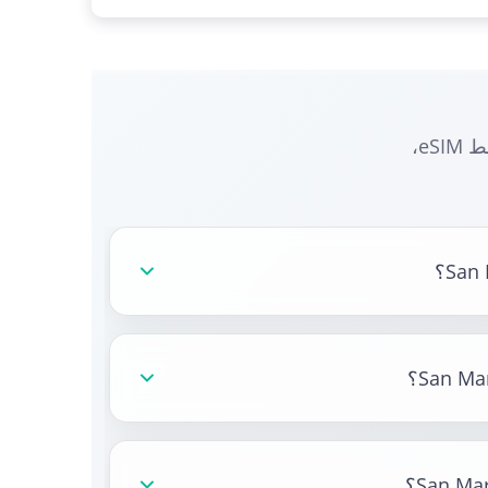
احصل على إجابات للأسئلة المتكررة حول الاتصال بـ San Marino، وخطط eSIM،