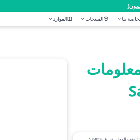
مون!
المنتجات
الموارد
معلومات
الوقت المحلي في N&#x2F;A