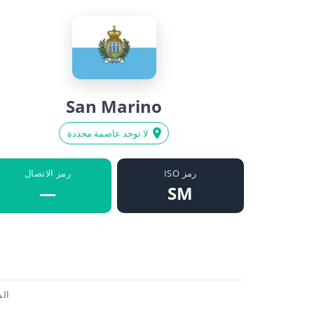
San Marino
لا توجد عاصمة محددة
رمز ISO
رمز الاتصال
—
SM
الم