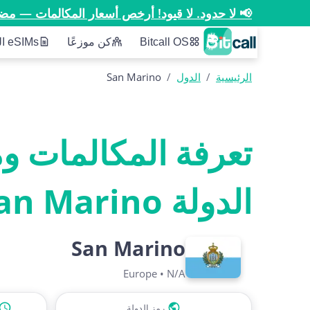
📢 لا حدود. لا قيود! أرخص أسعار المكالمات — مض
Bitcall OS
كن موزعًا
eSIMs الخاصة بنا
الرئيسية
/
الدول
/
San Marino
تعرفة المكالمات و
الدولة San Marino
San Marino
Europe
•
N/A
رمز الدولة